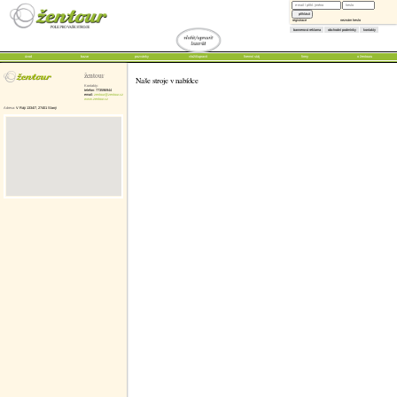
registrace
neznám heslo
bannerová reklama
obchodní podmínky
kontakty
úvod
bazar
pozvánky
vložit/upravit
firemní stáj
firmy
o žentouru
žentour
Naše stroje v nabídce
Kontakty:
telefon: 773596944
email:
zentour@zentour.cz
www.zentour.cz
Adresa:
V Ráji 1334/7, 27401 Slaný