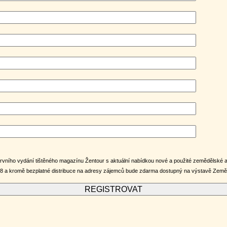
vního vydání tištěného magazínu Žentour s aktuální nabídkou nové a použité zemědělské a 
18 a kromě bezplatné distribuce na adresy zájemců bude zdarma dostupný na výstavě Země ž