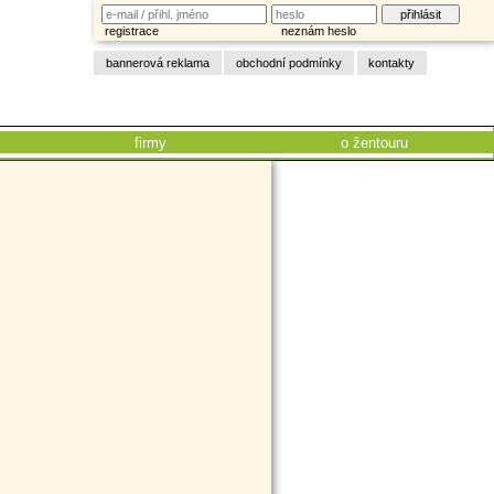
registrace
neznám heslo
bannerová reklama
obchodní podmínky
kontakty
firmy
o žentouru