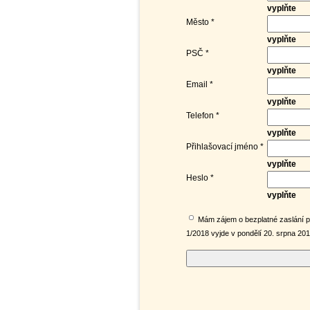
vyplňte
Město *
vyplňte
PSČ *
vyplňte
Email *
vyplňte
Telefon *
vyplňte
Přihlašovací jméno *
vyplňte
Heslo *
vyplňte
Mám zájem o bezplatné zaslání pr
1/2018 vyjde v pondělí 20. srpna 20