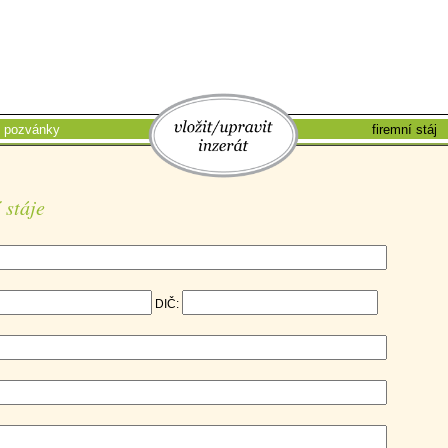
pozvánky
vložit/upravit
firemní stáj
 stáje
DIČ: