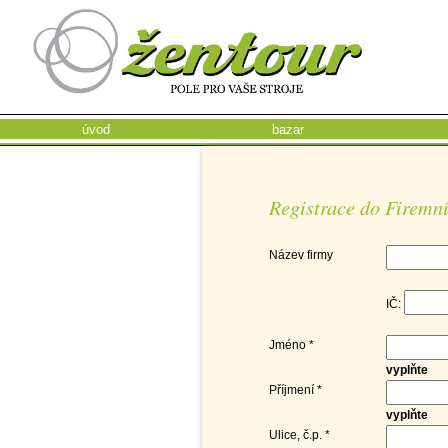
úvod
bazar
Registrace do Firemní
Název firmy
IČ:
Jméno *
vyplňte
Příjmení *
vyplňte
Ulice, č.p. *